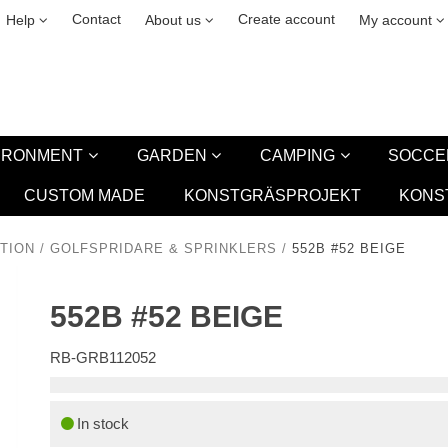
& cookies
Leasing
New
Contact
Create account
Help
About us
My account
VIRONMENT
GARDEN
CAMPING
SOCCE
CUSTOM MADE
KONSTGRÄSPROJEKT
KONS
TION
/
GOLFSPRIDARE & SPRINKLERS
/
552B #52 BEIGE
552B #52 BEIGE
RB-GRB112052
In stock