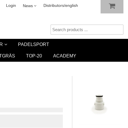
SHOW SHOPPING CART
CHECKOUT
sletter
Login
Distributors/english
News
R
PADELSPORT
TGRÄS
TOP-20
ACADEMY