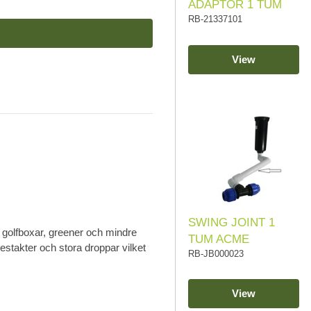
ADAPTOR 1 TUM
RB-21337101
View
SWING JOINT 1
ör golfboxar, greener och mindre
TUM ACME
destakter och stora droppar vilket
RB-JB000023
View