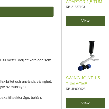
ADAPTOR 1,5 TUM
RB-21337103
View
ill 30 meter. Välj att köra den som
SWING JOINT 1,5
lexibilitet och användarvänlighet.
TUM ACME
 byte av munstycke.
RB-JH000023
baka till sektorläge, behålls
View