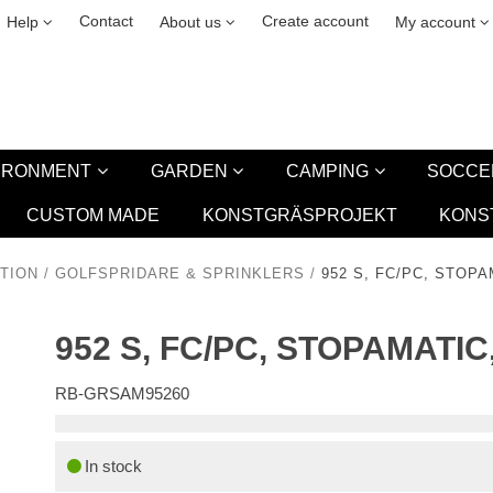
& cookies
Leasing
New
Contact
Create account
Help
About us
My account
VIRONMENT
GARDEN
CAMPING
SOCCE
CUSTOM MADE
KONSTGRÄSPROJEKT
KONS
TION
/
GOLFSPRIDARE & SPRINKLERS
/
952 S, FC/PC, STOPA
952 S, FC/PC, STOPAMATIC
RB-GRSAM95260
In stock