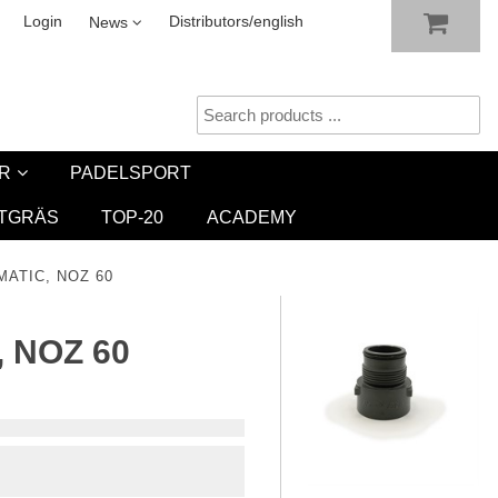
SHOW SHOPPING CART
CHECKOUT
sletter
Login
Distributors/english
News
R
PADELSPORT
TGRÄS
TOP-20
ACADEMY
MATIC, NOZ 60
, NOZ 60