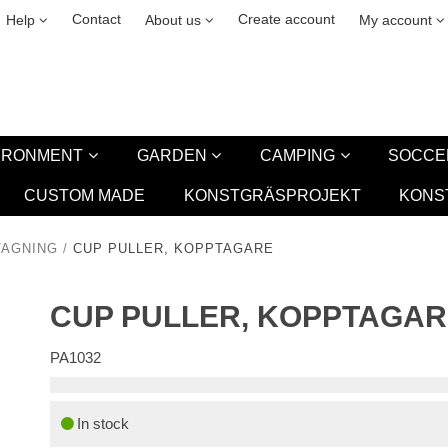
& cookies
Leasing
New
Contact
Create account
Help
About us
My account
VIRONMENT
GARDEN
CAMPING
SOCCE
CUSTOM MADE
KONSTGRÄSPROJEKT
KONS
TAGNING
/
CUP PULLER, KOPPTAGARE
CUP PULLER, KOPPTAGA
PA1032
In stock