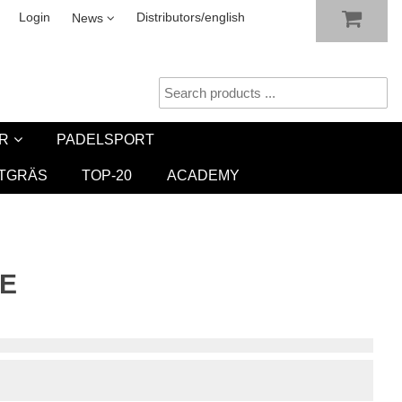
SHOW SHOPPING CART
CHECKOUT
sletter
Login
Distributors/english
News
R
PADELSPORT
TGRÄS
TOP-20
ACADEMY
RE