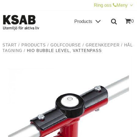
SHOW SHOPPING CART
CHECKOUT
Ring oss
Meny
0
Products
START
/
PRODUCTS
/
GOLFCOURSE
/
GREENKEEPER
/
HÅL
TAGNING
/
HIO BUBBLE LEVEL, VATTENPASS