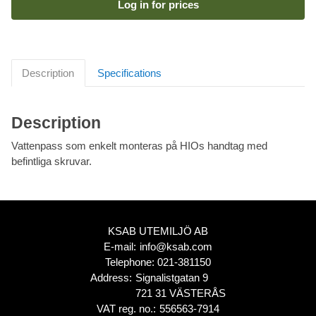
Log in for prices
Description
Specifications
Description
Vattenpass som enkelt monteras på HIOs handtag med
befintliga skruvar.
KSAB UTEMILJÖ AB
E-mail:
info@ksab.com
Telephone:
021-381150
Address:
Signalistgatan 9
721 31 VÄSTERÅS
VAT reg. no.:
556563-7914