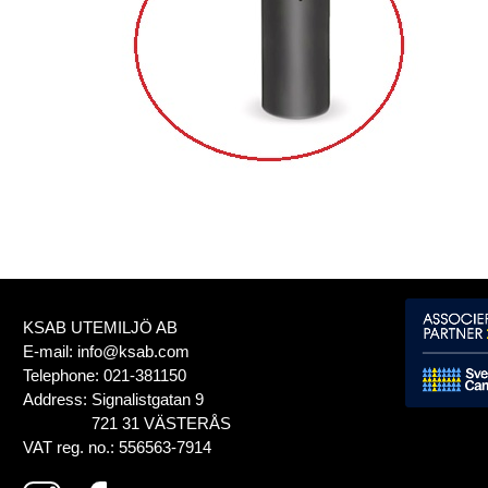
KSAB UTEMILJÖ AB
E-mail:
info@ksab.com
Telephone:
021-381150
Address:
Signalistgatan 9
721 31 VÄSTERÅS
VAT reg. no.:
556563-7914