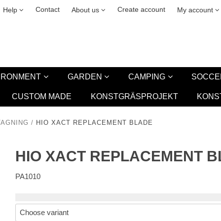
& cookies
Leasing
New
Contact
Create account
Help
About us
My account
VIRONMENT
GARDEN
CAMPING
SOCCE
CUSTOM MADE
KONSTGRÄSPROJEKT
KONS
TAGNING
/
HIO XACT REPLACEMENT BLADE
HIO XACT REPLACEMENT B
PA1010