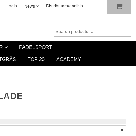
SHOW SHOPPING CART
CHECKOUT
sletter
Login
Distributors/english
News
R
PADELSPORT
TGRÄS
TOP-20
ACADEMY
LADE