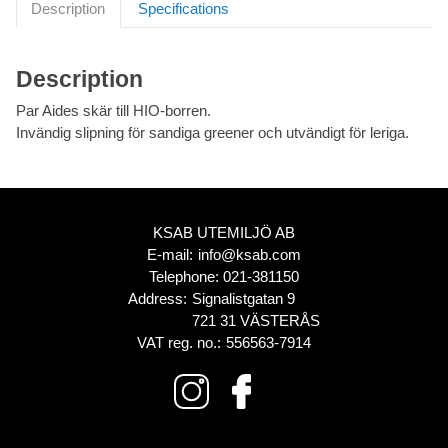
Description
Specifications
Description
Par Aides skär till HIO-borren.
Invändig slipning för sandiga greener och utvändigt för leriga.
KSAB UTEMILJÖ AB
E-mail:
info@ksab.com
Telephone:
021-381150
Address:
Signalistgatan 9
721 31 VÄSTERÅS
VAT reg. no.:
556563-7914