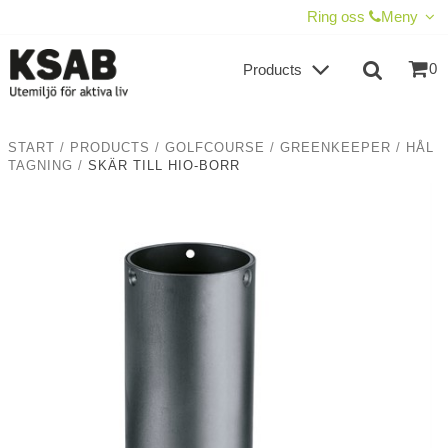
SHOW SHOPPING CART
CHECKOUT
Ring oss
Meny
0
Products
START
/
PRODUCTS
/
GOLFCOURSE
/
GREENKEEPER
/
HÅL
TAGNING
/
SKÄR TILL HIO-BORR