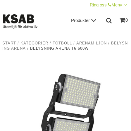
VISA VARUKORGEN
TILL KASSAN
Ring oss
Meny
0
Produkter
START
/
KATEGORIER
/
FOTBOLL
/
ARENAMILJÖN
/
BELYSN
ING ARENA
/
BELYSNING ARENA T6 600W