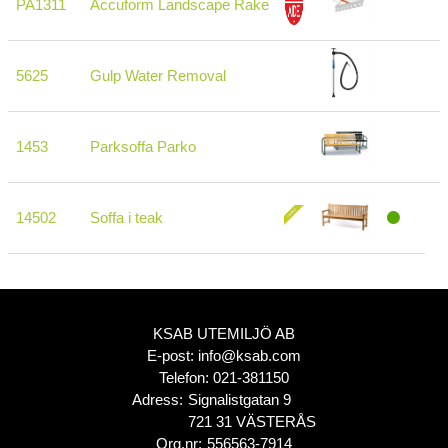
PA1311
Accuform Landscape Rake
5625
Gulp Water Removal
1453
Parksoffa Parko
14502
Soffa i teak
KSAB UTEMILJÖ AB
E-post:
info@ksab.com
Telefon:
021-381150
Adress:
Signalistgatan 9
721 31 VÄSTERÅS
Org.nr:
556563-7914