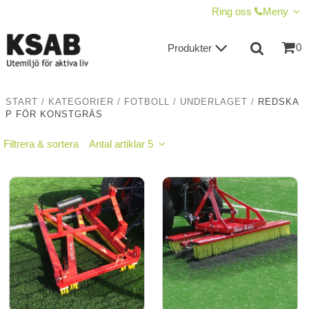
VISA VARUKORGEN
TILL KASSAN
Ring oss
Meny
0
Produkter
START
/
KATEGORIER
/
FOTBOLL
/
UNDERLAGET
/
REDSKA
P FÖR KONSTGRÄS
Filtrera & sortera
Antal artiklar 5