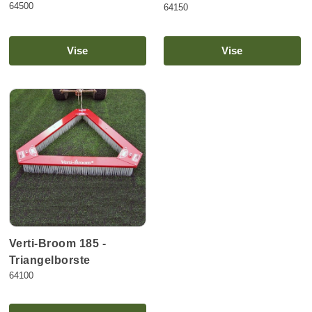
64500
64150
Vise
Vise
Verti-Broom 185 -
Triangelborste
64100