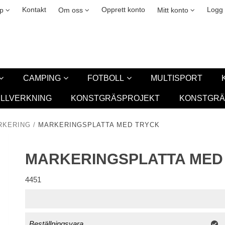
kies
easing
New
Kontakt
Opprett konto
Logg 
lp
Om oss
Mitt konto
CAMPING
FOTBOLL
MULTISPORT
ILLVERKNING
KONSTGRÄSPROJEKT
KONSTGRÄ
RKERING
/
MARKERINGSPLATTA MED TRYCK
MARKERINGSPLATTA MED
4451
Beställningsvara