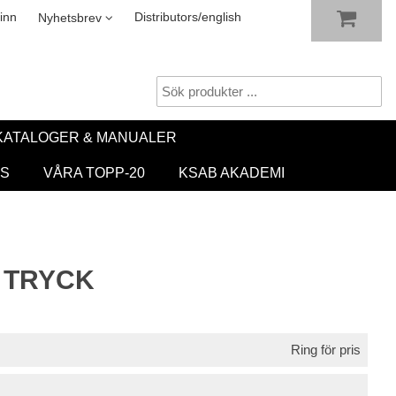
VISA VARUKORGEN
TILL KASSAN
sletter
inn
Distributors/english
Nyhetsbrev
KATALOGER & MANUALER
S
VÅRA TOPP-20
KSAB AKADEMI
 TRYCK
Ring för pris