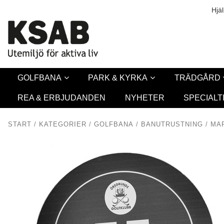
Säkerhet & Coo
L
Hjä
GOLFBANA
PARK & KYRKA
TRÄDGÅRD
REA & ERBJUDANDEN
NYHETER
SPECIALT
START
/
KATEGORIER
/
GOLFBANA
/
BANUTRUSTNING
/
MA