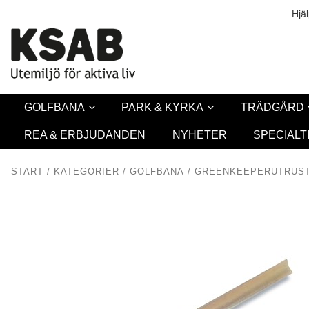
Säkerhet & Coo
L
Hjä
GOLFBANA
PARK & KYRKA
TRÄDGÅRD
REA & ERBJUDANDEN
NYHETER
SPECIALT
START
/
KATEGORIER
/
GOLFBANA
/
GREENKEEPERUTRUST