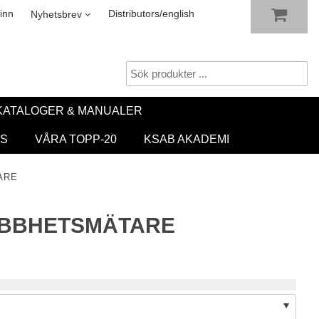
VISA VARUKORGEN
TILL KASSAN
sletter
inn
Distributors/english
Nyhetsbrev
KATALOGER & MANUALER
S
VÅRA TOPP-20
KSAB AKADEMI
ARE
ABBHETSMÄTARE