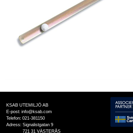
KSAB UTEMILJÖ AB
E-post:
info@ksab.com
Telefon:
021-381150
Adress:
Signalistgatan 9
721 31 VÄSTERÅS