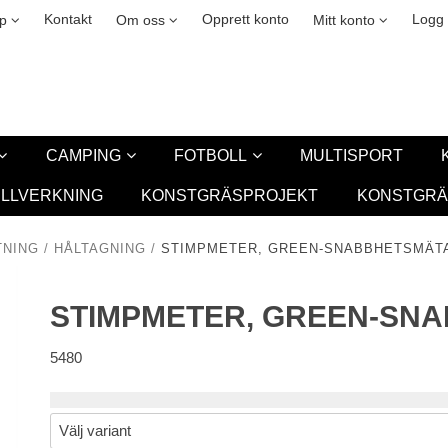
kies
easing
New
Kontakt
Opprett konto
Logg 
lp
Om oss
Mitt konto
CAMPING
FOTBOLL
MULTISPORT
ILLVERKNING
KONSTGRÄSPROJEKT
KONSTGRÄ
NING
/
HÅLTAGNING
/
STIMPMETER, GREEN-SNABBHETSMÄT
STIMPMETER, GREEN-SN
5480