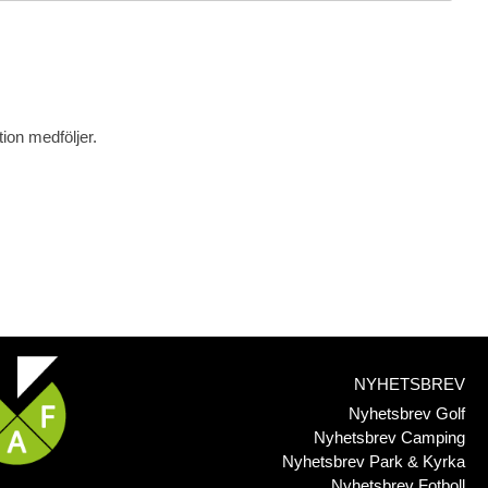
tion medföljer.
NYHETSBREV
Nyhetsbrev Golf
Nyhetsbrev Camping
Nyhetsbrev Park & Kyrka
Nyhetsbrev Fotboll