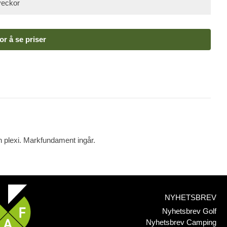
veckor
or å se priser
och plexi. Markfundament ingår.
NYHETSBREV
Nyhetsbrev Golf
Nyhetsbrev Camping