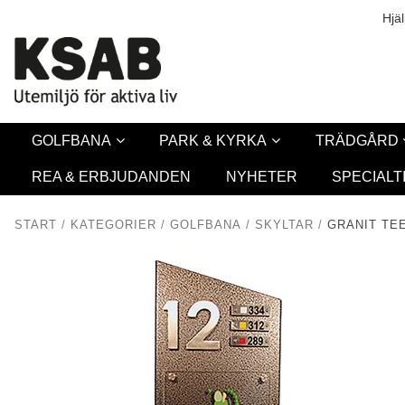
Säkerhet & Coo
L
Hjä
GOLFBANA
PARK & KYRKA
TRÄDGÅRD
REA & ERBJUDANDEN
NYHETER
SPECIALT
START
/
KATEGORIER
/
GOLFBANA
/
SKYLTAR
/
GRANIT TE