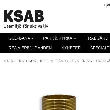
Säkerhet & Coo
L
Hjä
GOLFBANA
PARK & KYRKA
TRÄDGÅRD
REA & ERBJUDANDEN
NYHETER
SPECIALT
START
/
KATEGORIER
/
TRÄDGÅRD
/
BEVATTNING I TRÄDG