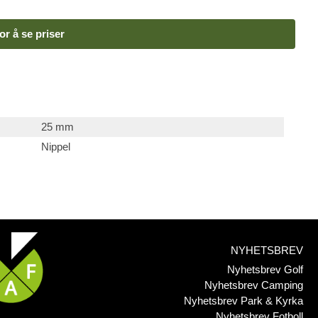
or å se priser
25 mm
Nippel
NYHETSBREV
Nyhetsbrev Golf
Nyhetsbrev Camping
Nyhetsbrev Park & Kyrka
Nyhetsbrev Fotboll