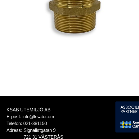
KSAB UTEMILJÖ AB
E-post:
info@ksab.com
Telefon:
021-381150
Adress:
Signalistgatan 9
721 31 VÄSTERÅS