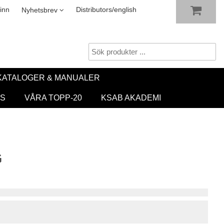
VISA VARUKORGEN
TILL KASSAN
sletter
inn
Distributors/english
Nyhetsbrev
KATALOGER & MANUALER
S
VÅRA TOPP-20
KSAB AKADEMI
G