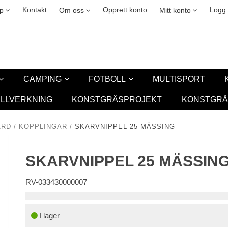
kies
easing
New
Kontakt
Opprett konto
Logg 
lp
Om oss
Mitt konto
CAMPING
FOTBOLL
MULTISPORT
ILLVERKNING
KONSTGRÄSPROJEKT
KONSTGRÄ
ÅRD
/
KOPPLINGAR
/
SKARVNIPPEL 25 MÄSSING
SKARVNIPPEL 25 MÄSSIN
RV-033430000007
I lager