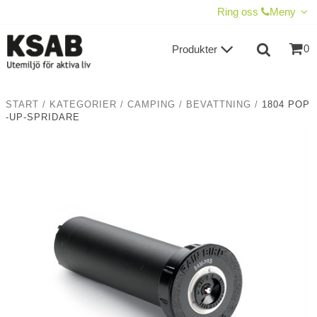
VISA VARUKORGEN
TILL KASSAN
Ring oss
Meny
0
Produkter
START
/
KATEGORIER
/
CAMPING
/
BEVATTNING
/
1804 POP
-UP-SPRIDARE