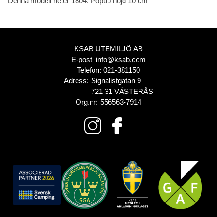
Denna modell heter 1804. Popup höjd 10 cm
KSAB UTEMILJÖ AB
E-post:
info@ksab.com
Telefon:
021-381150
Adress:
Signalistgatan 9
721 31 VÄSTERÅS
Org.nr:
556563-7914