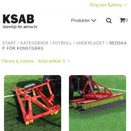
VISA VARUKORGEN
TILL KASSAN
Ring oss
Meny
0
Produkter
START
/
KATEGORIER
/
FOTBOLL
/
UNDERLAGET
/
REDSKA
P FÖR KONSTGRÄS
Filtrera & sortera
Antal artiklar 5