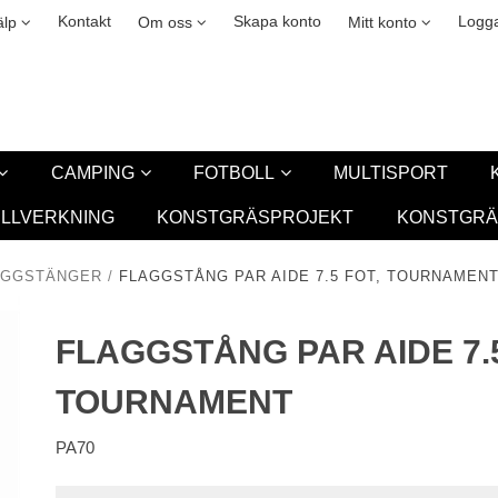
okies
Leasing
New
Kontakt
Skapa konto
Logga
älp
Om oss
Mitt konto
CAMPING
FOTBOLL
MULTISPORT
ILLVERKNING
KONSTGRÄSPROJEKT
KONSTGRÄ
AGGSTÄNGER
/
FLAGGSTÅNG PAR AIDE 7.5 FOT, TOURNAMEN
FLAGGSTÅNG PAR AIDE 7.5
TOURNAMENT
PA70