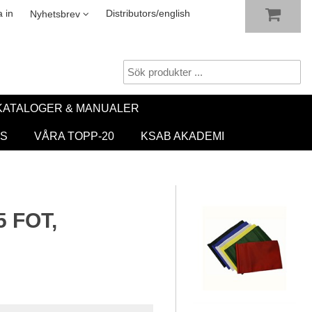
VISA VARUKORGEN
TILL KASSAN
sletter
 in
Distributors/english
Nyhetsbrev
KATALOGER & MANUALER
S
VÅRA TOPP-20
KSAB AKADEMI
T
 FOT,