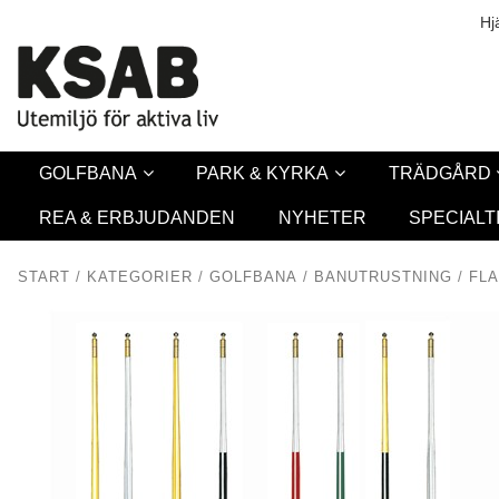
Säkerhet & Co
Hj
GOLFBANA
PARK & KYRKA
TRÄDGÅRD
REA & ERBJUDANDEN
NYHETER
SPECIALT
START
/
KATEGORIER
/
GOLFBANA
/
BANUTRUSTNING
/
FL