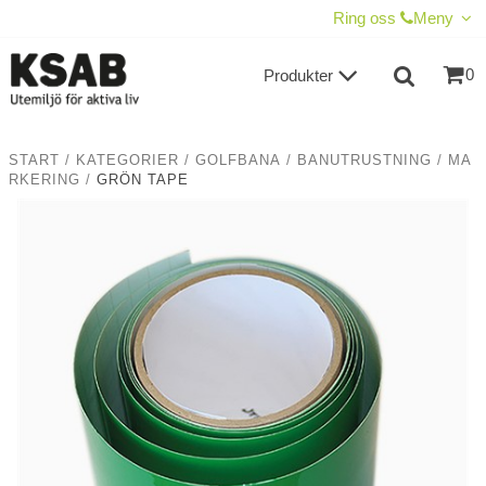
VISA VARUKORGEN
TILL KASSAN
Ring oss
Meny
0
Produkter
START
/
KATEGORIER
/
GOLFBANA
/
BANUTRUSTNING
/
MA
RKERING
/
GRÖN TAPE