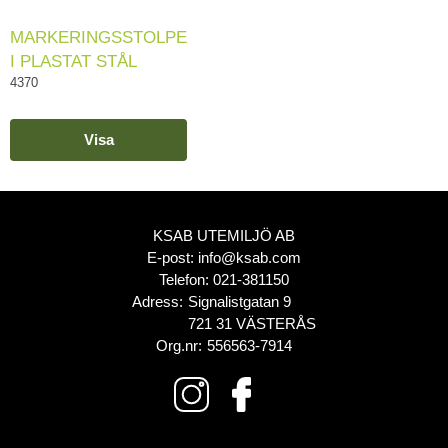
MARKERINGSSTOLPE
I PLASTAT STÅL
4370
Visa
KSAB UTEMILJÖ AB
E-post:
info@ksab.com
Telefon:
021-381150
Adress:
Signalistgatan 9
721 31 VÄSTERÅS
Org.nr:
556563-7914