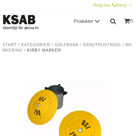
VISA VARUKORGEN
TILL KASSAN
Ring oss
Meny
0
Produkter
START
/
KATEGORIER
/
GOLFBANA
/
BANUTRUSTNING
/
MA
RKERING
/
KIRBY MARKER