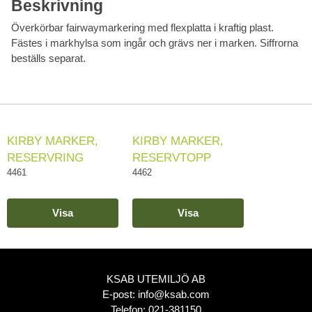
Beskrivning
Överkörbar fairwaymarkering med flexplatta i kraftig plast.
Fästes i markhylsa som ingår och grävs ner i marken. Siffrorna
beställs separat.
KIRBY MARKER,
KIRBY MARKER,
RESERVRING
RESERVTOPP
4461
4462
Visa
Visa
KSAB UTEMILJÖ AB
E-post:
info@ksab.com
Telefon:
021-381150