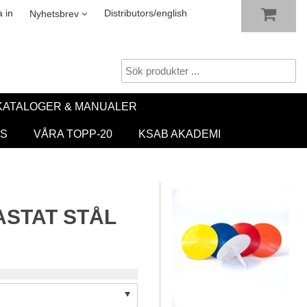
VISA VARUKORGEN
TILL KASSAN
sletter
 in
Distributors/english
Nyhetsbrev
KATALOGER & MANUALER
S
VÅRA TOPP-20
KSAB AKADEMI
ASTAT STÅL