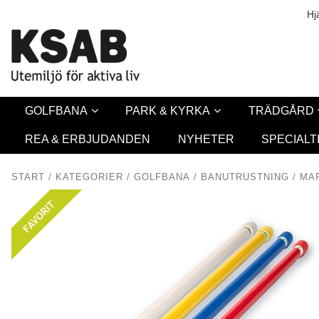
Säkerhet & Co
Hj
GOLFBANA
PARK & KYRKA
TRÄDGÅRD
REA & ERBJUDANDEN
NYHETER
SPECIALT
START
/
KATEGORIER
/
GOLFBANA
/
BANUTRUSTNING
/
MA