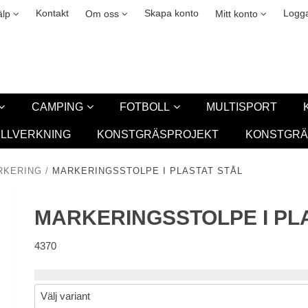
okies
Leasing
New
Kontakt
Skapa konto
Logga
älp
Om oss
Mitt konto
CAMPING
FOTBOLL
MULTISPORT
ILLVERKNING
KONSTGRÄSPROJEKT
KONSTGRÄ
RKERING
/
MARKERINGSSTOLPE I PLASTAT STÅL
MARKERINGSSTOLPE I PL
4370