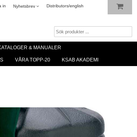
VISA VARUKORGEN
TILL KASSAN
sletter
 in
Distributors/english
Nyhetsbrev
KATALOGER & MANUALER
S
VÅRA TOPP-20
KSAB AKADEMI