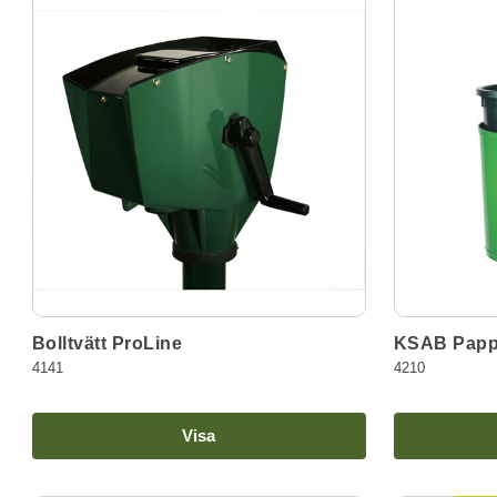
Bolltvätt ProLine
KSAB Pappe
4141
4210
Visa