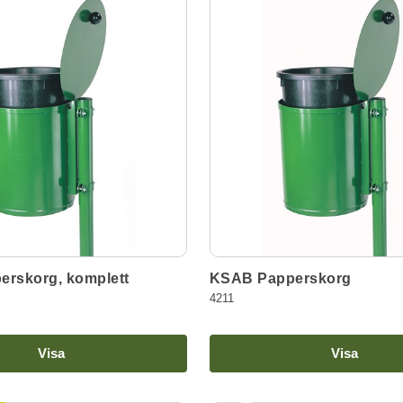
rskorg, komplett
KSAB Papperskorg
4211
Visa
Visa