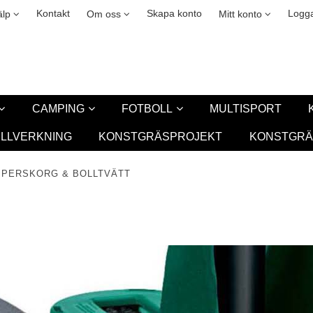
okies
Leasing
New
Kontakt
Skapa konto
Logga
älp
Om oss
Mitt konto
CAMPING
FOTBOLL
MULTISPORT
ILLVERKNING
KONSTGRÄSPROJEKT
KONSTGRÄ
PPERSKORG & BOLLTVÄTT