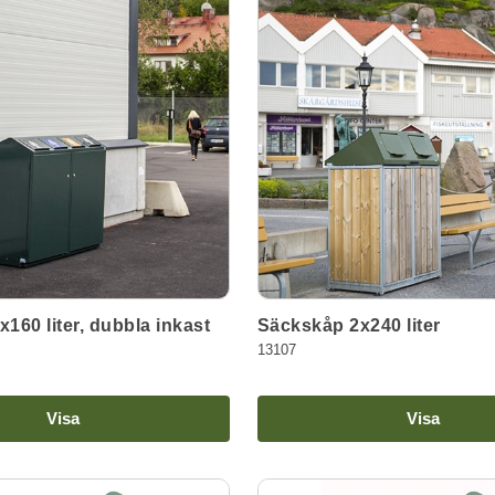
160 liter, dubbla inkast
Säckskåp 2x240 liter
13107
Visa
Visa