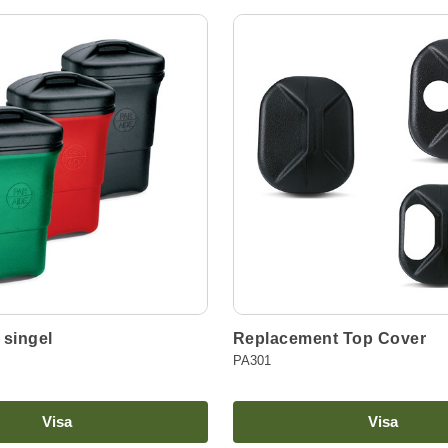
 singel
Replacement Top Cover
PA301
Visa
Visa