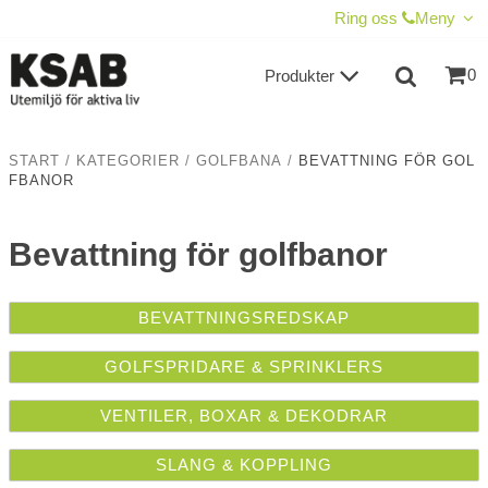
VISA VARUKORGEN
TILL KASSAN
Ring oss
Meny
0
Produkter
START
/
KATEGORIER
/
GOLFBANA
/
BEVATTNING FÖR GOL
FBANOR
Bevattning för golfbanor
BEVATTNINGSREDSKAP
GOLFSPRIDARE & SPRINKLERS
VENTILER, BOXAR & DEKODRAR
SLANG & KOPPLING