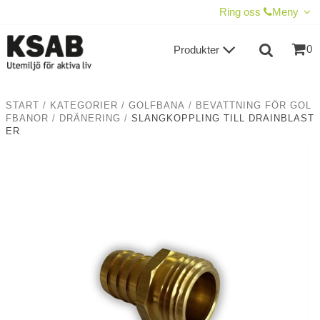
VISA VARUKORGEN
TILL KASSAN
Ring oss
Meny
0
Produkter
START
/
KATEGORIER
/
GOLFBANA
/
BEVATTNING FÖR GOL
FBANOR
/
DRÄNERING
/
SLANGKOPPLING TILL DRAINBLAST
ER