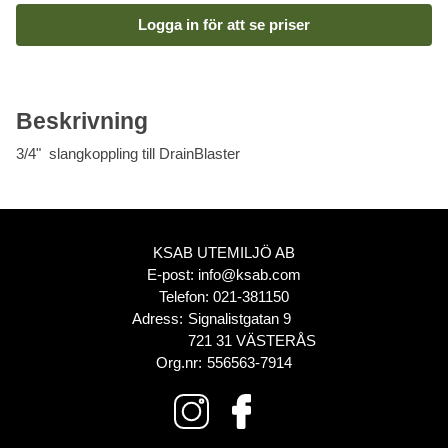
Logga in för att se priser
Beskrivning
3/4" slangkoppling till DrainBlaster
KSAB UTEMILJÖ AB
E-post:
info@ksab.com
Telefon:
021-381150
Adress:
Signalistgatan 9
721 31 VÄSTERÅS
Org.nr:
556563-7914