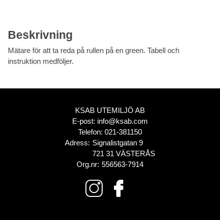
Beskrivning
Mätare för att ta reda på rullen på en green. Tabell och
instruktion medföljer.
KSAB UTEMILJÖ AB
E-post:
info@ksab.com
Telefon:
021-381150
Adress:
Signalistgatan 9
721 31 VÄSTERÅS
Org.nr:
556563-7914