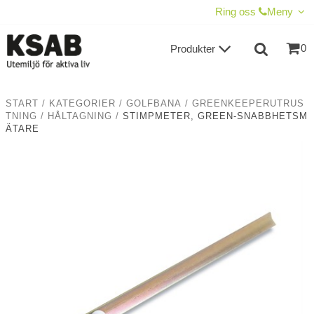
VISA VARUKORGEN
TILL KASSAN
Ring oss
Meny
0
Produkter
START
/
KATEGORIER
/
GOLFBANA
/
GREENKEEPERUTRUS
TNING
/
HÅLTAGNING
/
STIMPMETER, GREEN-SNABBHETSM
ÄTARE