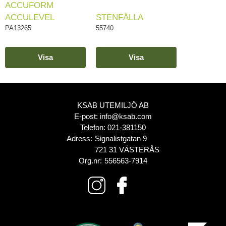
ACCUFORM
ACCULEVEL
STENFÄLLA
PA13265
55740
Visa
Visa
KSAB UTEMILJÖ AB
E-post:
info@ksab.com
Telefon:
021-381150
Adress:
Signalistgatan 9
721 31 VÄSTERÅS
Org.nr:
556563-7914