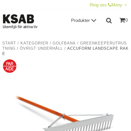
VISA VARUKORGEN
TILL KASSAN
Ring oss
Meny
0
Produkter
START
/
KATEGORIER
/
GOLFBANA
/
GREENKEEPERUTRUS
TNING
/
ÖVRIGT UNDERHÅLL
/
ACCUFORM LANDSCAPE RAK
E