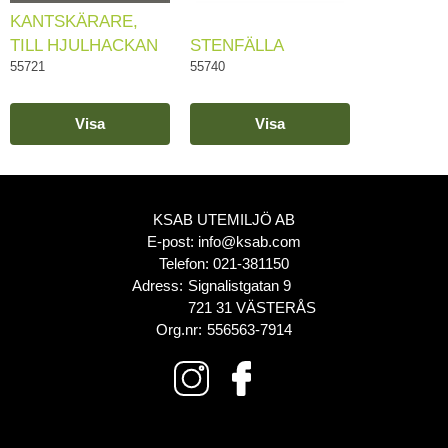
KANTSKÄRARE,
TILL HJULHACKAN
STENFÄLLA
55721
55740
Visa
Visa
KSAB UTEMILJÖ AB
E-post:
info@ksab.com
Telefon:
021-381150
Adress:
Signalistgatan 9
721 31 VÄSTERÅS
Org.nr:
556563-7914