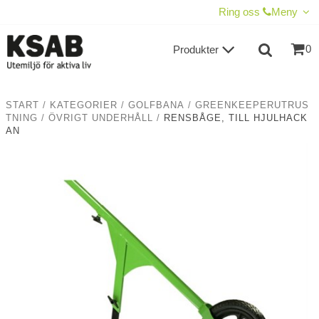
VISA VARUKORGEN
TILL KASSAN
Ring oss
Meny
0
Produkter
START
/
KATEGORIER
/
GOLFBANA
/
GREENKEEPERUTRUS
TNING
/
ÖVRIGT UNDERHÅLL
/
RENSBÅGE, TILL HJULHACK
AN