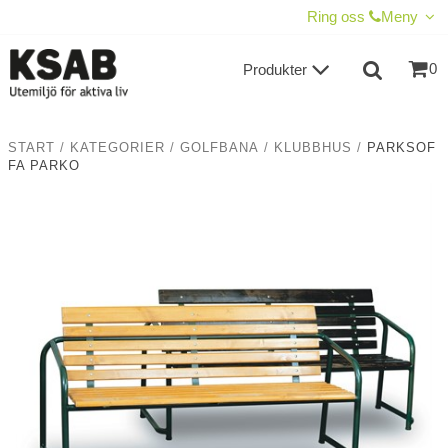
VISA VARUKORGEN
TILL KASSAN
Ring oss
Meny
0
Produkter
START
/
KATEGORIER
/
GOLFBANA
/
KLUBBHUS
/
PARKSOF
FA PARKO