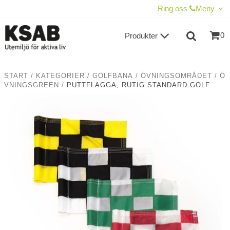
VISA VARUKORGEN
TILL KASSAN
Ring oss
Meny
0
Produkter
START
/
KATEGORIER
/
GOLFBANA
/
ÖVNINGSOMRÅDET
/
Ö
VNINGSGREEN
/
PUTTFLAGGA, RUTIG STANDARD GOLF