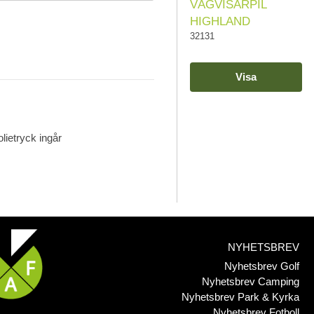
VÄGVISARPIL
HIGHLAND
32131
Visa
olietryck ingår
NYHETSBREV
Nyhetsbrev Golf
Nyhetsbrev Camping
Nyhetsbrev Park & Kyrka
Nyhetsbrev Fotboll