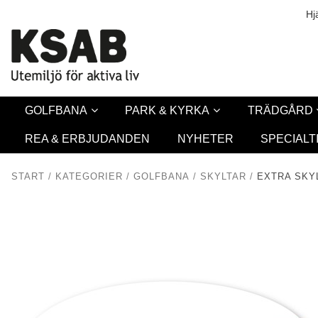
Säkerhet & Co
Hj
GOLFBANA
PARK & KYRKA
TRÄDGÅRD
REA & ERBJUDANDEN
NYHETER
SPECIALT
START
/
KATEGORIER
/
GOLFBANA
/
SKYLTAR
/
EXTRA SKY