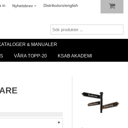
VISA VARUKORGEN
TILL KASSAN
sletter
 in
Distributors/english
Nyhetsbrev
KATALOGER & MANUALER
S
VÅRA TOPP-20
KSAB AKADEMI
SARE