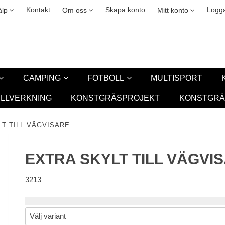
okies
Leasing
New
Kontakt
Skapa konto
Logga
älp
Om oss
Mitt konto
CAMPING
FOTBOLL
MULTISPORT
ILLVERKNING
KONSTGRÄSPROJEKT
KONSTGRÄ
LT TILL VÄGVISARE
EXTRA SKYLT TILL VÄGVI
3213