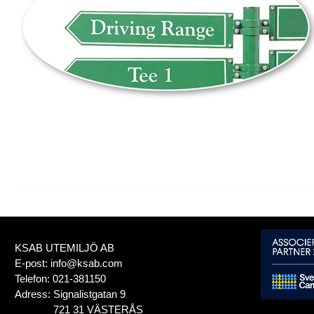
KSAB UTEMILJÖ AB
E-post:
info@ksab.com
Telefon:
021-381150
Adress:
Signalistgatan 9
721 31 VÄSTERÅS