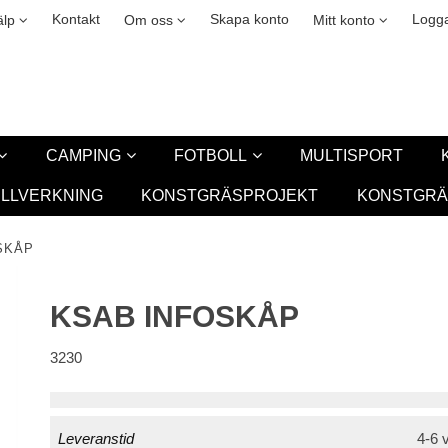
okies
Leasing
New
Kontakt
Skapa konto
Logga
älp
Om oss
Mitt konto
CAMPING
FOTBOLL
MULTISPORT
ILLVERKNING
KONSTGRÄSPROJEKT
KONSTGRÄ
SKÅP
KSAB INFOSKÅP
3230
Leveranstid
4-6 