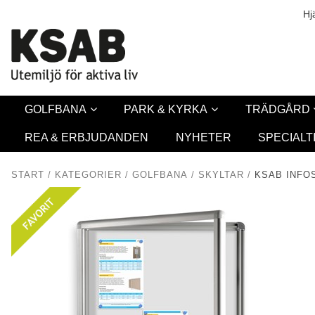
Säkerhet & Co
Hj
GOLFBANA
PARK & KYRKA
TRÄDGÅRD
REA & ERBJUDANDEN
NYHETER
SPECIALT
START
/
KATEGORIER
/
GOLFBANA
/
SKYLTAR
/
KSAB INFO