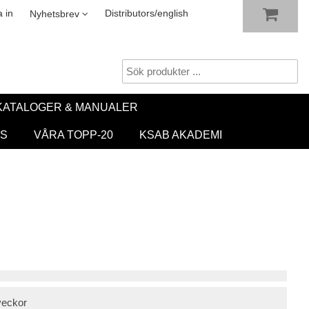
VISA VARUKORGEN
TILL KASSAN
sletter
 in
Distributors/english
Nyhetsbrev
KATALOGER & MANUALER
S
VÅRA TOPP-20
KSAB AKADEMI
veckor