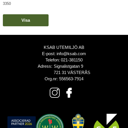
3350
Visa
KSAB UTEMILJÖ AB
E-post:
info@ksab.com
Telefon:
021-381150
Adress:
Signalistgatan 9
721 31 VÄSTERÅS
Org.nr:
556563-7914