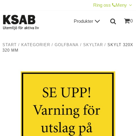
VISA VARUKORGEN
TILL KASSAN
Ring oss
Meny
0
Produkter
START
/
KATEGORIER
/
GOLFBANA
/
SKYLTAR
/
SKYLT 320X
320 MM