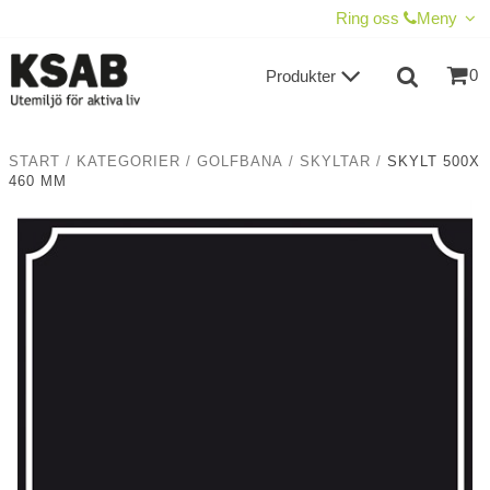
VISA VARUKORGEN
TILL KASSAN
Ring oss
Meny
0
Produkter
START
/
KATEGORIER
/
GOLFBANA
/
SKYLTAR
/
SKYLT 500X
460 MM