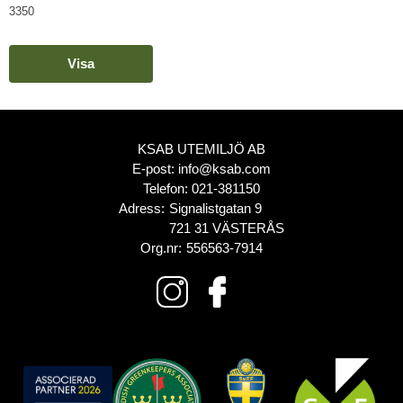
3350
Visa
KSAB UTEMILJÖ AB
E-post:
info@ksab.com
Telefon:
021-381150
Adress:
Signalistgatan 9
721 31 VÄSTERÅS
Org.nr:
556563-7914