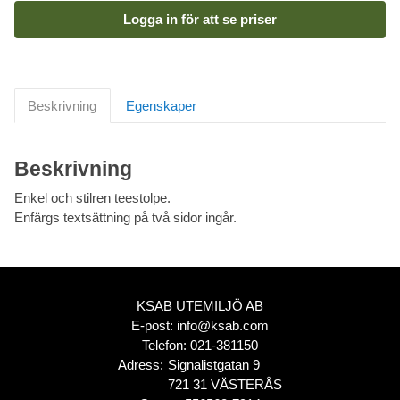
Logga in för att se priser
Beskrivning
Egenskaper
Beskrivning
Enkel och stilren teestolpe.
Enfärgs textsättning på två sidor ingår.
KSAB UTEMILJÖ AB
E-post:
info@ksab.com
Telefon:
021-381150
Adress:
Signalistgatan 9
721 31 VÄSTERÅS