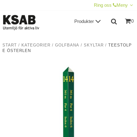
VISA VARUKORGEN
TILL KASSAN
Ring oss
Meny
0
Produkter
START
/
KATEGORIER
/
GOLFBANA
/
SKYLTAR
/
TEESTOLP
E ÖSTERLEN