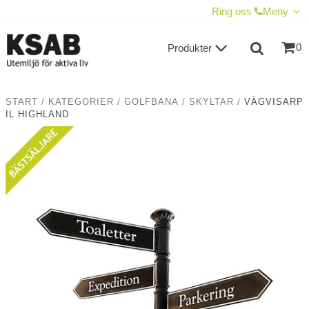
VISA VARUKORGEN
TILL KASSAN
Ring oss
Meny
0
Produkter
START
/
KATEGORIER
/
GOLFBANA
/
SKYLTAR
/
VÄGVISARP
IL HIGHLAND