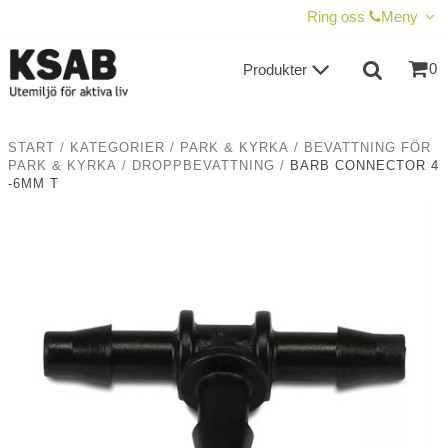
VISA VARUKORGEN
TILL KASSAN
Ring oss
Meny
0
Produkter
START
/
KATEGORIER
/
PARK & KYRKA
/
BEVATTNING FÖR
PARK & KYRKA
/
DROPPBEVATTNING
/
BARB CONNECTOR 4
-6MM T