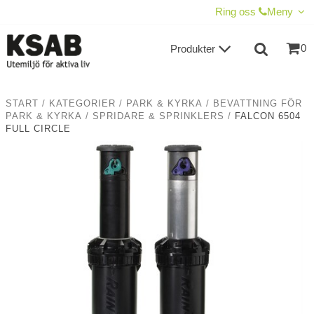
VISA VARUKORGEN
TILL KASSAN
Ring oss
Meny
0
Produkter
START
/
KATEGORIER
/
PARK & KYRKA
/
BEVATTNING FÖR
PARK & KYRKA
/
SPRIDARE & SPRINKLERS
/
FALCON 6504
FULL CIRCLE