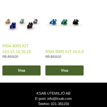
6504-8005 KIT
#10,12,14,16,18
6504-8005 KIT #4,6,8
RB-B81620
RB-B81610
Visa
Visa
KSAB UTEMILJÖ AB
E-post:
info@ksab.com
Telefon:
021-381150