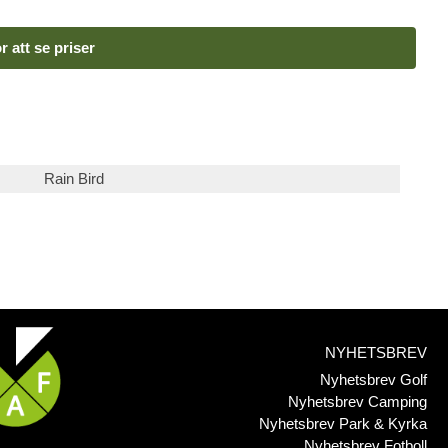
r att se priser
Rain Bird
NYHETSBREV
Nyhetsbrev Golf
Nyhetsbrev Camping
Nyhetsbrev Park & Kyrka
Nyhetsbrev Fotboll