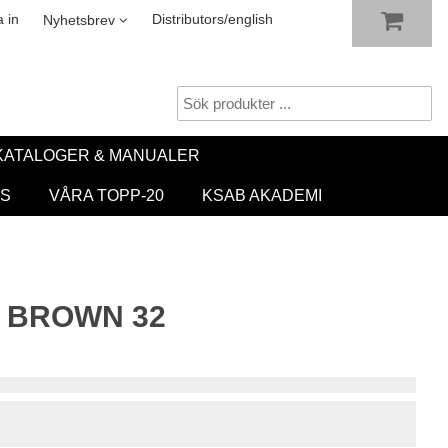
VISA VARUKORGEN
TILL KASSAN
sletter
 in
Distributors/english
Nyhetsbrev
KATALOGER & MANUALER
S
VÅRA TOPP-20
KSAB AKADEMI
) BROWN 32