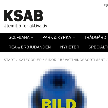
Säkerhet & Co
Hj
GOLFBANA
PARK & KYRKA
TRÄDGÅRD
REA & ERBJUDANDEN
NYHETER
SPECIALT
START
/
KATEGORIER
/
SIDOR
/
BEVATTNINGSSORTIMENT
/