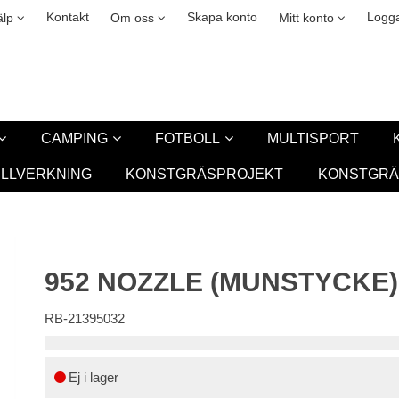
okies
Leasing
New
Kontakt
Skapa konto
Logga
älp
Om oss
Mitt konto
CAMPING
FOTBOLL
MULTISPORT
ILLVERKNING
KONSTGRÄSPROJEKT
KONSTGRÄ
952 NOZZLE (MUNSTYCKE
RB-21395032
Ej i lager