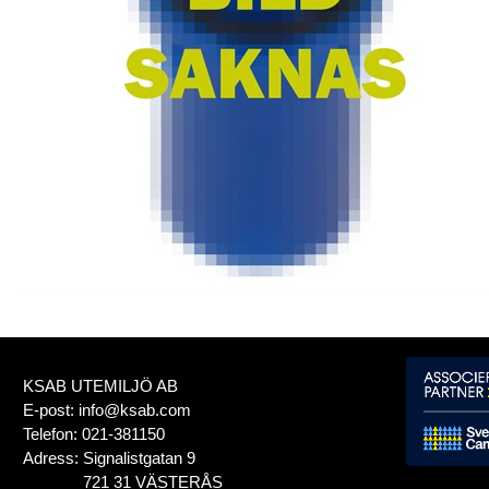
KSAB UTEMILJÖ AB
E-post:
info@ksab.com
Telefon:
021-381150
Adress:
Signalistgatan 9
721 31 VÄSTERÅS