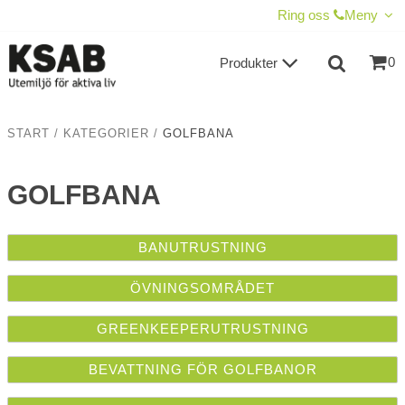
VISA VARUKORGEN
TILL KASSAN
Ring oss
Meny
0
Produkter
START
/
KATEGORIER
/
GOLFBANA
GOLFBANA
BANUTRUSTNING
ÖVNINGSOMRÅDET
GREENKEEPERUTRUSTNING
BEVATTNING FÖR GOLFBANOR