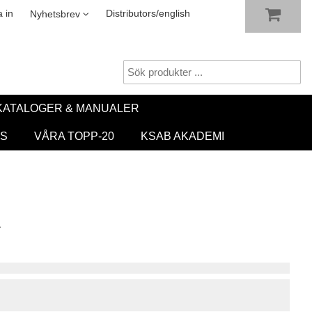
VISA VARUKORGEN
TILL KASSAN
sletter
 in
Distributors/english
Nyhetsbrev
KATALOGER & MANUALER
S
VÅRA TOPP-20
KSAB AKADEMI
A