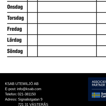
KSAB UTEMILJÖ AB
E-post:
info@ksab.com
Telefon:
021-381150
Adress:
Signalistgatan 9
721 31 VÄSTERÅS