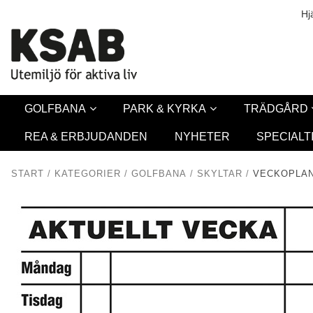
Säkerhet & Co
Hj
GOLFBANA
PARK & KYRKA
TRÄDGÅRD
REA & ERBJUDANDEN
NYHETER
SPECIALT
START
/
KATEGORIER
/
GOLFBANA
/
SKYLTAR
/
VECKOPLAN