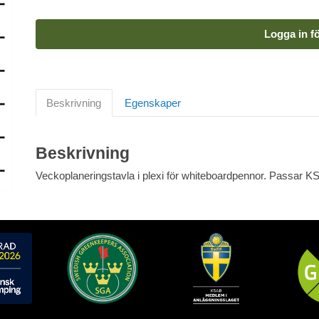
Logga in fö
Beskrivning
Egenskaper
Beskrivning
Veckoplaneringstavla i plexi för whiteboardpennor. Passar KSA