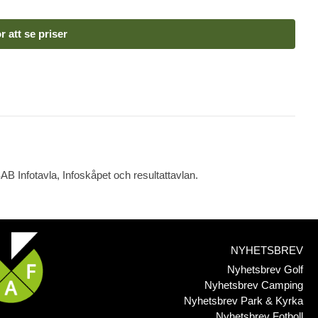
r att se priser
B Infotavla, Infoskåpet och resultattavlan.
NYHETSBREV
Nyhetsbrev Golf
Nyhetsbrev Camping
Nyhetsbrev Park & Kyrka
Nyhetsbrev Fotboll