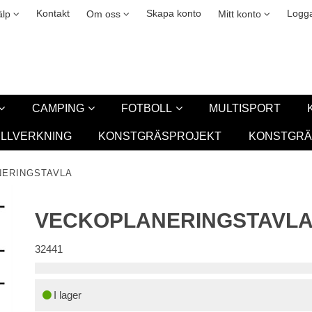
okies
Leasing
New
Kontakt
Skapa konto
Logga
älp
Om oss
Mitt konto
CAMPING
FOTBOLL
MULTISPORT
ILLVERKNING
KONSTGRÄSPROJEKT
KONSTGRÄ
ERINGSTAVLA
VECKOPLANERINGSTAVL
32441
I lager