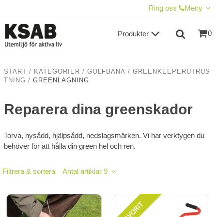
VISA VARUKORGEN
TILL KASSAN
Ring oss
Meny
0
Produkter
START
/
KATEGORIER
/
GOLFBANA
/
GREENKEEPERUTRUS
TNING
/
GREENLAGNING
Reparera dina greenskador
Torva, nysådd, hjälpsådd, nedslagsmärken. Vi har verktygen du
behöver för att hålla din green hel och ren.
Filtrera & sortera
Antal artiklar 9