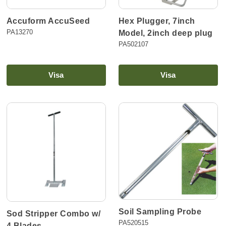
Accuform AccuSeed
Hex Plugger, 7inch
PA13270
Model, 2inch deep plug
PA502107
Visa
Visa
Soil Sampling Probe
Sod Stripper Combo w/
PA520515
4 Blades