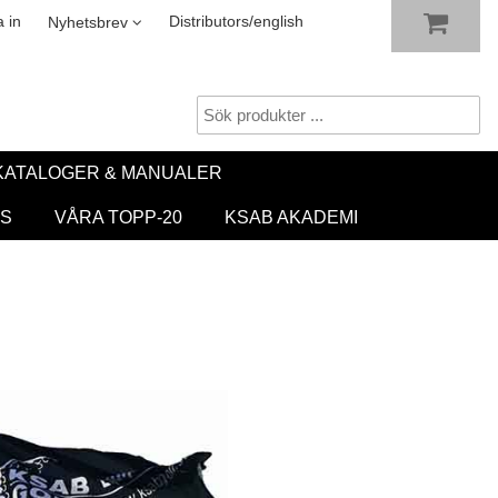
VISA VARUKORGEN
TILL KASSAN
sletter
 in
Distributors/english
Nyhetsbrev
KATALOGER & MANUALER
S
VÅRA TOPP-20
KSAB AKADEMI