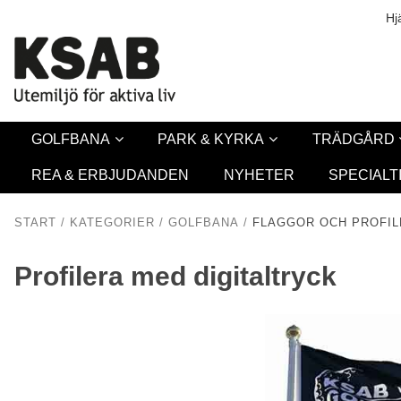
Säkerhet & Co
Hj
GOLFBANA
PARK & KYRKA
TRÄDGÅRD
REA & ERBJUDANDEN
NYHETER
SPECIALT
START
/
KATEGORIER
/
GOLFBANA
/
FLAGGOR OCH PROFIL
Profilera med digitaltryck