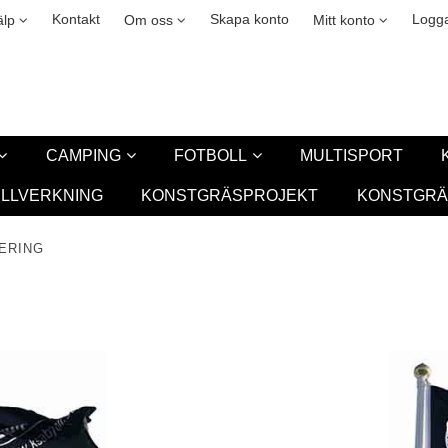
okies
Leasing
New
Kontakt
Skapa konto
Logga
älp
Om oss
Mitt konto
CAMPING
FOTBOLL
MULTISPORT
ILLVERKNING
KONSTGRÄSPROJEKT
KONSTGRÄ
ERING