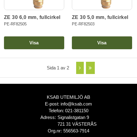
ZE 30 6,0 mm, fullcirkel
ZE 30 5,0 mm, fullcirkel
PE-RF82505
PE-RF82503
Visa
Visa
Sida 1 av 2
KSAB UTEMILJÖ AB
E-post:
info@ksab.com
Telefon:
021-381150
Adress:
Signalistgatan 9
721 31 VÄSTERÅS
Org.nr:
556563-7914