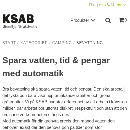
VISA VARUKORGEN
TILL KASSAN
Ring oss
Meny
0
Produkter
START
/
KATEGORIER
/
CAMPING
/
BEVATTNING
Spara vatten, tid & pengar
med automatik
Bra bevattning ska spara vatten, tid och pengar. Den ska arbeta i
det tysta och bara visa upp prunkande rabatter och gröna
gräsmattor. Vi på KSAB har stor erfarenhet av att arbeta i känsliga
miljöer, där arbetet bör utföras diskret, respektfullt och utan att den
ordinarie verksamheten stängs ner.
Med automatik får din grönyta precis den mängd vatten den
behöver, exakt där den behövs och på tider som stör