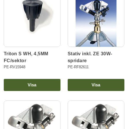
Stativ inkl. ZE 30W-
Triton S WH, 4,5MM
spridare
FC/sektor
PE-RF82611
PE-RV15948
Visa
Visa