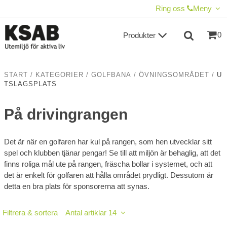
VISA VARUKORGEN
TILL KASSAN
Ring oss
Meny
0
Produkter
START
/
KATEGORIER
/
GOLFBANA
/
ÖVNINGSOMRÅDET
/
U
TSLAGSPLATS
På drivingrangen
Det är när en golfaren har kul på rangen, som hen utvecklar sitt
spel och klubben tjänar pengar! Se till att miljön är behaglig, att det
finns roliga mål ute på rangen, fräscha bollar i systemet, och att
det är enkelt för golfaren att hålla området prydligt. Dessutom är
detta en bra plats för sponsorerna att synas.
Filtrera & sortera
Antal artiklar 14