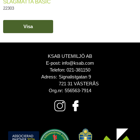
SLAGMATTA BASIC
22303
Visa
KSAB UTEMILJÖ AB
E-post:
info@ksab.com
Telefon:
021-381150
Adress:
Signalistgatan 9
721 31 VÄSTERÅS
Org.nr:
556563-7914