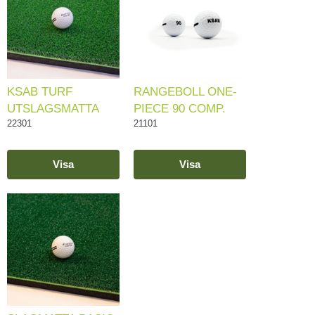
KSAB TURF
RANGEBOLL ONE-
UTSLAGSMATTA
PIECE 90 COMP.
22301
21101
Visa
Visa