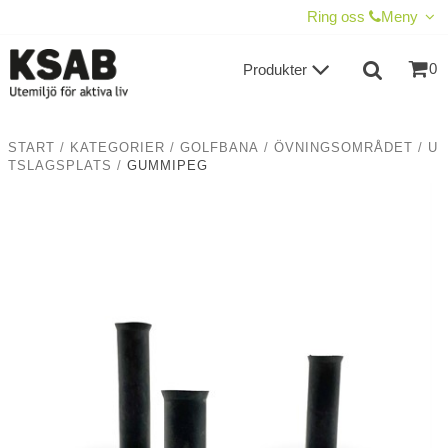
VISA VARUKORGEN
TILL KASSAN
Ring oss
Meny
0
Produkter
START
/
KATEGORIER
/
GOLFBANA
/
ÖVNINGSOMRÅDET
/
U
TSLAGSPLATS
/
GUMMIPEG