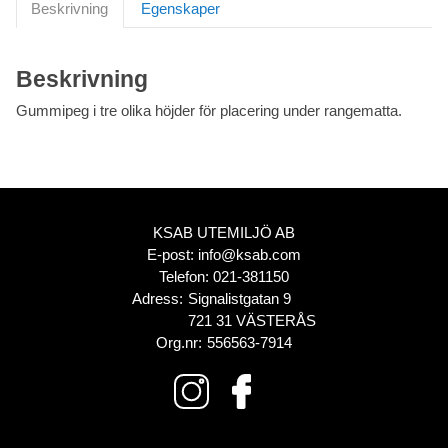
Beskrivning
Egenskaper
Beskrivning
Gummipeg i tre olika höjder för placering under rangematta.
KSAB UTEMILJÖ AB
E-post:
info@ksab.com
Telefon:
021-381150
Adress:
Signalistgatan 9
721 31 VÄSTERÅS
Org.nr:
556563-7914