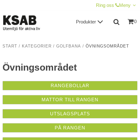
VISA VARUKORGEN
TILL KASSAN
Ring oss
Meny
0
Produkter
START
/
KATEGORIER
/
GOLFBANA
/
ÖVNINGSOMRÅDET
Övningsområdet
RANGEBOLLAR
MATTOR TILL RANGEN
UTSLAGSPLATS
PÅ RANGEN