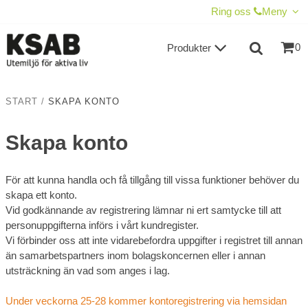
VISA VARUKORGEN
TILL KASSAN
Ring oss
Meny
0
Produkter
START
/
SKAPA KONTO
Skapa konto
För att kunna handla och få tillgång till vissa funktioner behöver du
skapa ett konto.
Vid godkännande av registrering lämnar ni ert samtycke till att
personuppgifterna införs i vårt kundregister.
Vi förbinder oss att inte vidarebefordra uppgifter i registret till annan
än samarbetspartners inom bolagskoncernen eller i annan
utsträckning än vad som anges i lag.
Under veckorna 25-28 kommer kontoregistrering via hemsidan