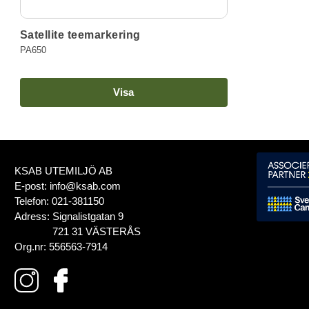
Satellite teemarkering
PA650
Visa
KSAB UTEMILJÖ AB
E-post:
info@ksab.com
Telefon:
021-381150
Adress:
Signalistgatan 9
721 31 VÄSTERÅS
Org.nr:
556563-7914