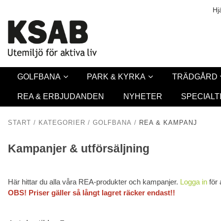
Säkerhet & Co
Hj
GOLFBANA
PARK & KYRKA
TRÄDGÅRD
REA & ERBJUDANDEN
NYHETER
SPECIALT
START
/
KATEGORIER
/
GOLFBANA
/
REA & KAMPANJ
Kampanjer & utförsäljning
Här hittar du alla våra REA-produkter och kampanjer.
Logga in
för 
OBS! Priser gäller så långt lagret räcker endast!!