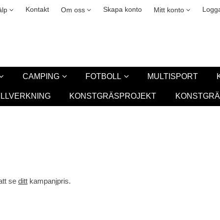
okies
Leasing
New
Kontakt
Skapa konto
Logga
älp
Om oss
Mitt konto
CAMPING
FOTBOLL
MULTISPORT
ILLVERKNING
KONSTGRÄSPROJEKT
KONSTGRÄ
att se
ditt
kampanjpris.