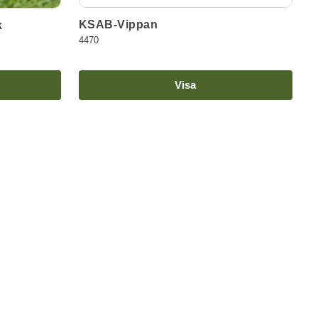
KSAB-Vippan
k
4470
Visa