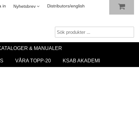
VISA VARUKORGEN
TILL KASSAN
sletter
 in
Distributors/english
Nyhetsbrev
KATALOGER & MANUALER
S
VÅRA TOPP-20
KSAB AKADEMI