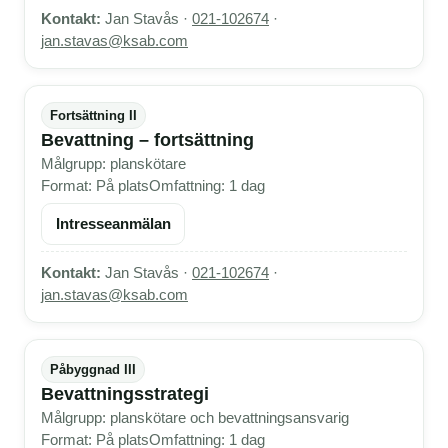
Kontakt:
Jan Stavås ·
021-102674
·
jan.stavas@ksab.com
Fortsättning II
Bevattning – fortsättning
Målgrupp: planskötare
Format: På plats
Omfattning: 1 dag
Intresseanmälan
Kontakt:
Jan Stavås ·
021-102674
·
jan.stavas@ksab.com
Påbyggnad III
Bevattningsstrategi
Målgrupp: planskötare och bevattningsansvarig
Format: På plats
Omfattning: 1 dag