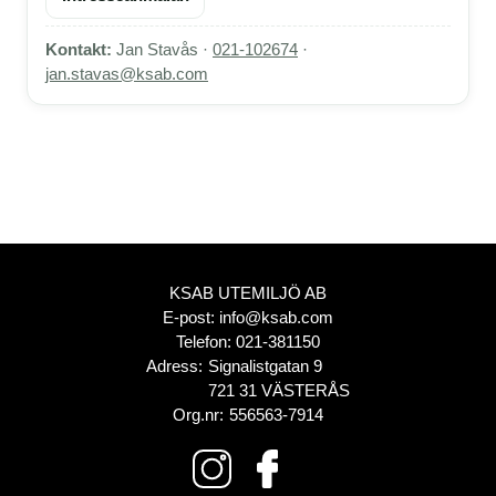
Kontakt:
Jan Stavås ·
021-102674
·
jan.stavas@ksab.com
KSAB UTEMILJÖ AB
E-post:
info@ksab.com
Telefon:
021-381150
Adress:
Signalistgatan 9
721 31 VÄSTERÅS
Org.nr:
556563-7914