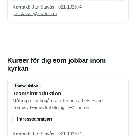
Kontakt:
Jan Stavås ·
021-102674
·
jan.stavas@ksab.com
Kurser för dig som jobbar inom
kyrkan
Introduktion
Teamsintroduktion
Målgrupp: kyrkogårdschefer och arbetsledare
Format: Teams
Omfattning: 1–2 timmar
Intresseanmälan
Kontakt:
Jan Stavås ·
021-102674
·