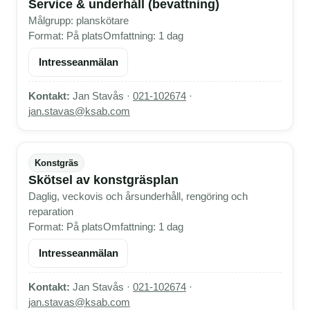
Service & underhåll (bevattning)
Målgrupp: planskötare
Format: På plats
Omfattning: 1 dag
Intresseanmälan
Kontakt:
Jan Stavås ·
021-102674
·
jan.stavas@ksab.com
Konstgräs
Skötsel av konstgräsplan
Daglig, veckovis och årsunderhåll, rengöring och
reparation
Format: På plats
Omfattning: 1 dag
Intresseanmälan
Kontakt:
Jan Stavås ·
021-102674
·
jan.stavas@ksab.com