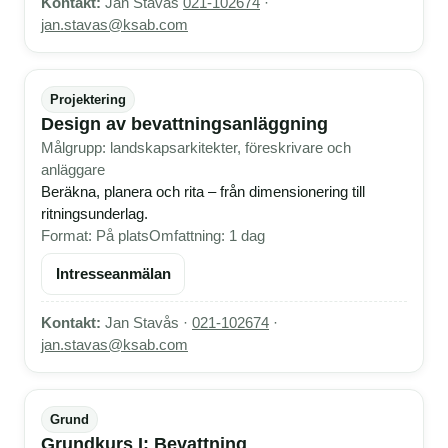
Kontakt:
Jan Stavås
021-102674
·
jan.stavas@ksab.com
Projektering
Design av bevattningsanläggning
Målgrupp: landskapsarkitekter, föreskrivare och
anläggare
Beräkna, planera och rita – från dimensionering till
ritningsunderlag.
Format: På plats
Omfattning: 1 dag
Intresseanmälan
Kontakt:
Jan Stavås ·
021-102674
·
jan.stavas@ksab.com
Grund
Grundkurs I: Bevattning