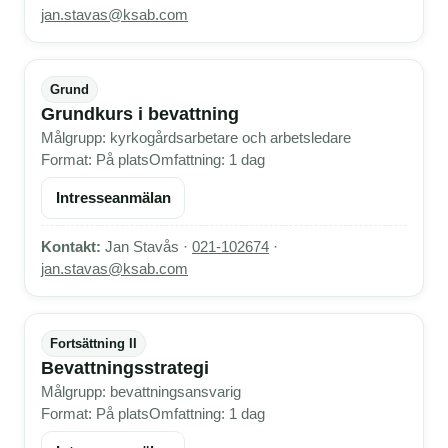
jan.stavas@ksab.com
Grund
Grundkurs i bevattning
Målgrupp: kyrkogårdsarbetare och arbetsledare
Format: På plats
Omfattning: 1 dag
Intresseanmälan
Kontakt:
Jan Stavås ·
021-102674
·
jan.stavas@ksab.com
Fortsättning II
Bevattningsstrategi
Målgrupp: bevattningsansvarig
Format: På plats
Omfattning: 1 dag