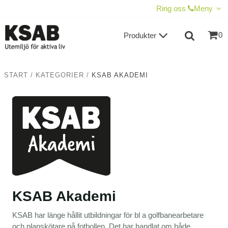
VISA VARUKORGEN
TILL KASSAN
Ring oss
Meny
0
Produkter
START
/
KATEGORIER
/
KSAB AKADEMI
KSAB Akademi
KSAB har länge hållit utbildningar för bl a golfbanearbetare
och planskötare på fotbollen. Det har handlat om både