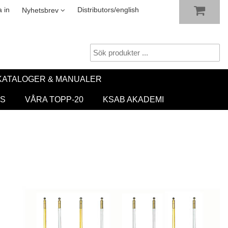
VISA VARUKORGEN
TILL KASSAN
sletter
 in
Distributors/english
Nyhetsbrev
KATALOGER & MANUALER
S
VÅRA TOPP-20
KSAB AKADEMI