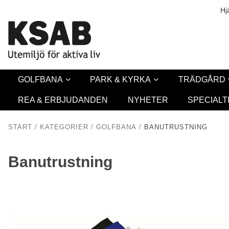
Säkerhet & Co
Hj
GOLFBANA
PARK & KYRKA
TRÄDGÅRD
REA & ERBJUDANDEN
NYHETER
SPECIALT
START
/
KATEGORIER
/
GOLFBANA
/
BANUTRUSTNING
Banutrustning