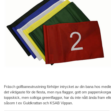
Fräsch golfbaneutrustning förhöjer intrycket av din bana hos medl
det viktigaste för de flesta, men nya flaggor, gott om papperskorgar
toppskick, men solkiga greenflaggor, har du inte nått ända fram ell
såsom t ex Guldkrattan och KSAB Vippan.