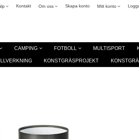
okies
Leasing
New
Kontakt
Skapa konto
Logga
älp
Om oss
Mitt konto
CAMPING
FOTBOLL
MULTISPORT
ILLVERKNING
KONSTGRÄSPROJEKT
KONSTGRÄ