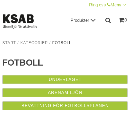
VISA VARUKORGEN
TILL KASSAN
Ring oss
Meny
0
Produkter
START
/
KATEGORIER
/
FOTBOLL
FOTBOLL
UNDERLAGET
ARENAMILJÖN
BEVATTNING FÖR FOTBOLLSPLANEN