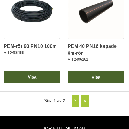
PEM-rör 90 PN10 100m
PEM 40 PN16 kapade
AH-2406189
6m-rör
AH-2406161
Visa
Visa
Sida 1 av 2
KSAB UTEMILJÖ AB