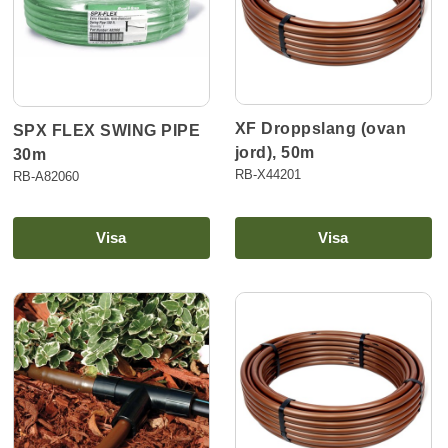
XF Droppslang (ovan
SPX FLEX SWING PIPE
jord), 50m
30m
RB-X44201
RB-A82060
Visa
Visa