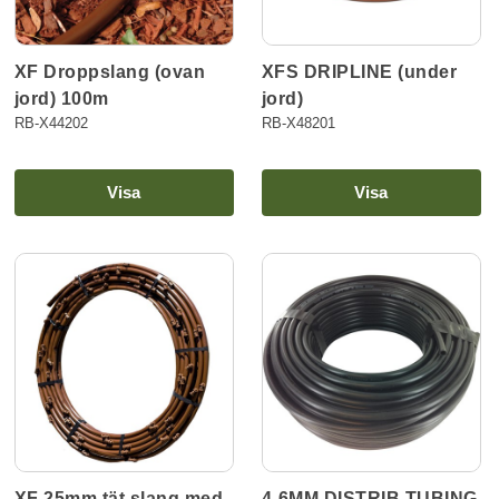
XF Droppslang (ovan
XFS DRIPLINE (under
jord) 100m
jord)
RB-X44202
RB-X48201
Visa
Visa
XF 25mm tät slang med
4-6MM DISTRIB TUBING