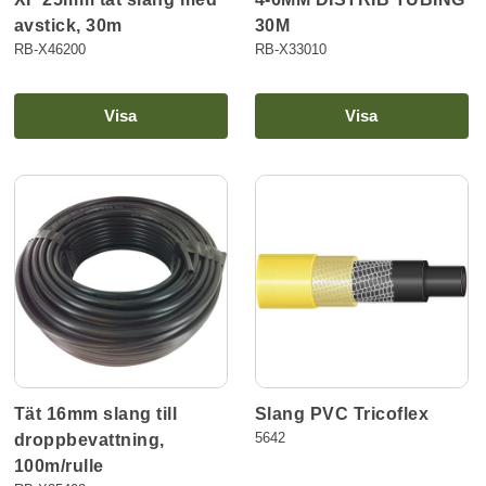
avstick, 30m
30M
RB-X46200
RB-X33010
Visa
Visa
Tät 16mm slang till
Slang PVC Tricoflex
5642
droppbevattning,
100m/rulle