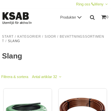
VISA VARUKORGEN
TILL KASSAN
Ring oss
Meny
0
Produkter
START
/
KATEGORIER
/
SIDOR
/
BEVATTNINGSSORTIMEN
T
/
SLANG
Slang
Filtrera & sortera
Antal artiklar 32