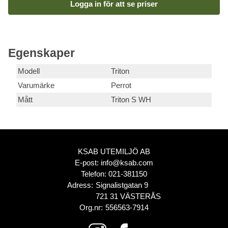
Logga in för att se priser
Egenskaper
Modell
Triton
Varumärke
Perrot
Mått
Triton S WH
KSAB UTEMILJÖ AB
E-post:
info@ksab.com
Telefon:
021-381150
Adress:
Signalistgatan 9
721 31 VÄSTERÅS
Org.nr:
556563-7914