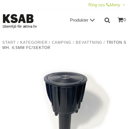
VISA VARUKORGEN
TILL KASSAN
Ring oss
Meny
0
Produkter
START
/
KATEGORIER
/
CAMPING
/
BEVATTNING
/
TRITON S
WH, 4,5MM FC/SEKTOR